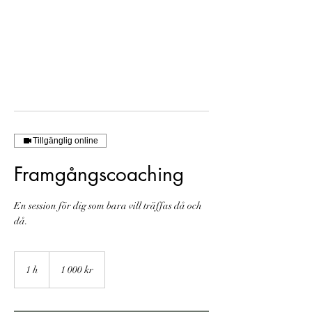
Tillgänglig online
Framgångscoaching
En session för dig som bara vill träffas då och
då.
1 000
svenska
1 h
1
1 000 kr
kronor