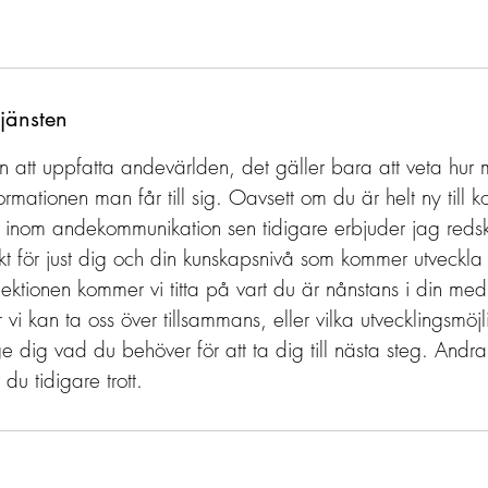
tjänsten
 att uppfatta andevärlden, det gäller bara att veta hur 
ormationen man får till sig. Oavsett om du är helt ny till 
t inom andekommunikation sen tidigare erbjuder jag red
ikt för just dig och din kunskapsnivå som kommer utveckl
ktionen kommer vi titta på vart du är nånstans i din med
 vi kan ta oss över tillsammans, eller vilka utvecklingsmöjl
 ge dig vad du behöver för att ta dig till nästa steg. Andr
du tidigare trott.