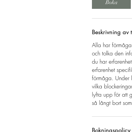
Boka
Beskrivning av 
Alla har förmågan
och tolka den inf
du har erfarenhe
erfarenhet specif
förmåga. Under le
vilka blockeringar
lyfta upp för att
så långt bort som 
Bokningspolicy