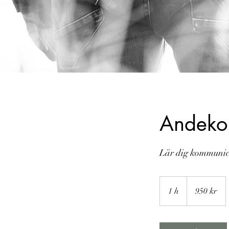
Andeko
Lär dig kommunic
950
svenska
1 h
1
950 kr
kronor