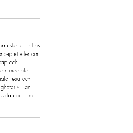
man ska ta del av
konceptet eller om
skap och
a din mediala
iala resa och
igheter vi kan
a sidan är bara