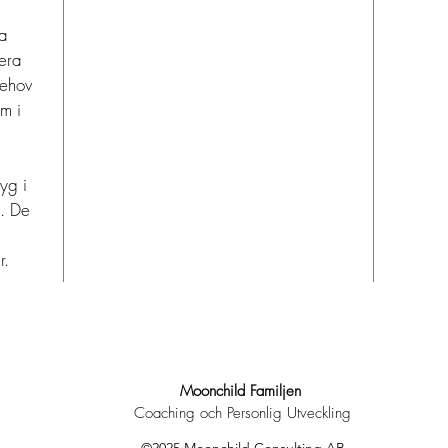
ra
mera
behov
cm i
yg i
a. De
r.
Moonchild Familjen
Coaching och Personlig Utveckling