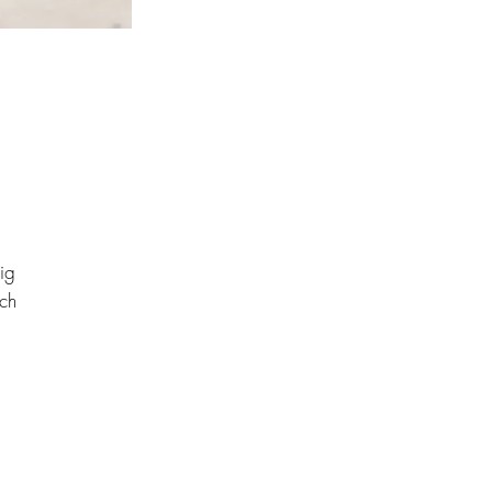
ig
och