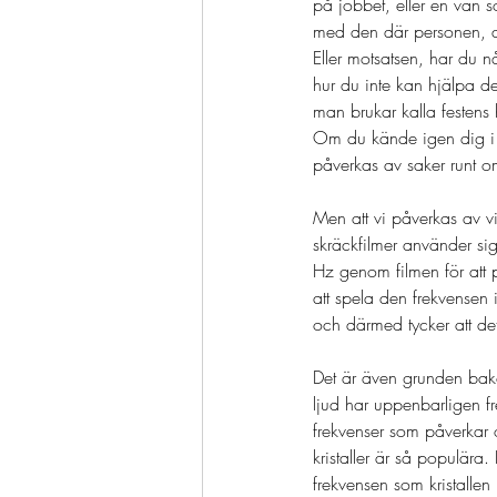
på jobbet, eller en vän 
med den där personen, des
Eller motsatsen, har du 
hur du inte kan hjälpa de
man brukar kalla festens
Om du kände igen dig i d
påverkas av saker runt om
Men att vi påverkas av vi
skräckfilmer använder sig
Hz genom filmen för att 
att spela den frekvensen
och därmed tycker att det
Det är även grunden bakom
ljud har uppenbarligen f
frekvenser som påverkar os
kristaller är så populära.
frekvensen som kristallen 