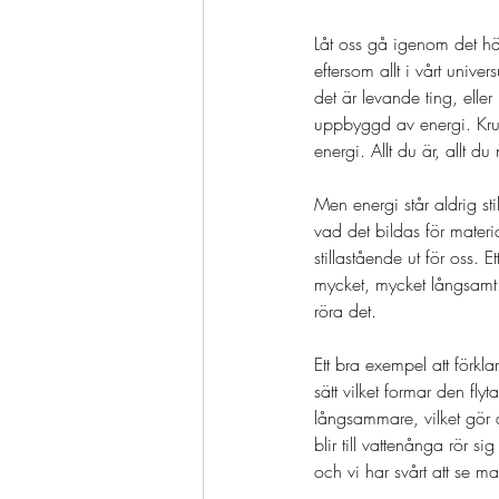
Låt oss gå igenom det här 
eftersom allt i vårt univ
det är levande ting, ell
uppbyggd av energi. Krukv
energi. Allt du är, allt d
Men energi står aldrig sti
vad det bildas för materia
stillastående ut för oss. 
mycket, mycket långsamt.
röra det. 
Ett bra exempel att förkl
sätt vilket formar den flyt
långsammare, vilket gör a
blir till vattenånga rör 
och vi har svårt att se mat