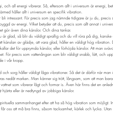
i, och all energi vibrerar. Så, eftersom allt i universum är energi, bety
rmed håller allt i universum en specifik vibration. 
 bli intressant. För precis som jag nämnde tidigare är ju du, precis s
yggd av energi. Vilket betyder att du, precis som allt annat i univer
det gör även dina känslor. Och dina tankar. 
u är glad, så blir du väldigt sprallig och du vill röra på dig, kans
tt känslan av glädje, att vara glad, håller en väldigt hög vibration. 
 kallar det för upprymda känslor, eller förhöjda känslor. Att man sväva
et. För precis som vattenångan som blir väldigt snabb, lätt, och up
de i vår kropp. 
d och sorg håller väldigt låga vibrationer. Så det är därför när man
dras nedåt marken. Man känner sig trött, långsam, som att man bara v
vattnet som vibrerar lågt och formar is. Även här finns det en anledni
t hjärta eller är nedtyngd av jobbiga känslor. 
 spirituella sammanhanget efter att ha så hög vibration som möjligt. I
 får oss att må bra finns, såsom tacksamhet, kärlek och lycka. Utan