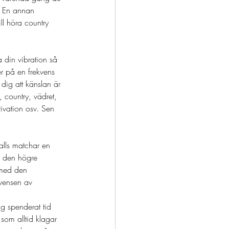
. En annan 
l höra country 
a din vibration så 
r på en frekvens 
ig att känslan är 
 country, vädret, 
tivation osv. Sen 
alls matchar en 
r den högre 
g med den 
kvensen av 
 spenderat tid 
som alltid klagar 