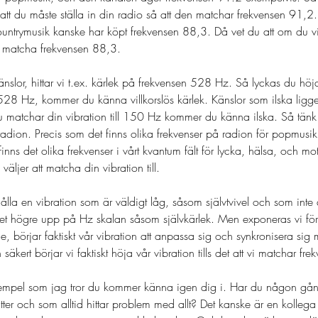
 att du måste ställa in din radio så att den matchar frekvensen 91,2
untrymusik kanske har köpt frekvensen 88,3. Då vet du att om du vil
t matcha frekvensen 88,3. 
 känslor, hittar vi t.ex. kärlek på frekvensen 528 Hz. Så lyckas du höj
28 Hz, kommer du känna villkorslös kärlek. Känslor som ilska ligge
atchar din vibration till 150 Hz kommer du känna ilska. Så tänk d
dion. Precis som det finns olika frekvenser på radion för popmusik,
finns det olika frekvenser i vårt kvantum fält för lycka, hälsa, och mo
väljer att matcha din vibration till. 
ålla en vibration som är väldigt låg, såsom självtvivel och som inte 
ket högre upp på Hz skalan såsom självkärlek. Men exponeras vi fö
nge, börjar faktiskt vår vibration att anpassa sig och synkronisera si
äkert börjar vi faktiskt höja vår vibration tills det att vi matchar fre
empel som jag tror du kommer känna igen dig i. Har du någon gång
er och som alltid hittar problem med allt? Det kanske är en kollega 