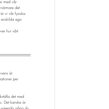
er med vår 
 närmare det 
r vi vår fysiska 
t enskilda ego 
er hur vårt 
kvens är 
rationer per 
likställa det med 
p. Det kanske är 
å varenda gång du 