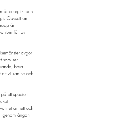
m är energi -  och 
rgi. Oavsett om 
kropp är 
vantum fält av 
relsemönster avgör 
kt som ser 
farande, bara 
 att vi kan se och 
på ett speciellt 
ycket 
attnet är hett och 
ara igenom ångan 