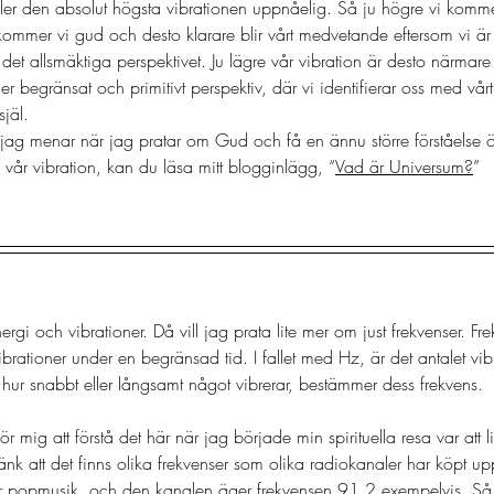
ller den absolut högsta vibrationen uppnåelig. Så ju högre vi komm
kommer vi gud och desto klarare blir vårt medvetande eftersom vi är
t allsmäktiga perspektivet. Ju lägre vår vibration är desto närmare ä
mer begränsat och primitivt perspektiv, där vi identifierar oss med vår
jäl. 
jag menar när jag pratar om Gud och få en ännu större förståelse öv
år vibration, kan du läsa mitt blogginlägg, “
Vad är Universum?
” 
gi och vibrationer. Då vill jag prata lite mer om just frekvenser. Fre
ibrationer under en begränsad tid. I fallet med Hz, är det antalet vib
ur snabbt eller långsamt något vibrerar, bestämmer dess frekvens. 
 för mig att förstå det här när jag började min spirituella resa var att 
änk att det finns olika frekvenser som olika radiokanaler har köpt up
r popmusik, och den kanalen äger frekvensen 91.2 exempelvis. S