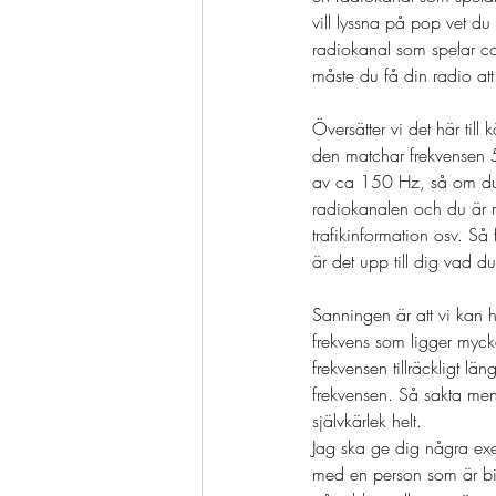
vill lyssna på pop vet du
radiokanal som spelar co
måste du få din radio at
Översätter vi det här till
den matchar frekvensen 5
av ca 150 Hz, så om du m
radiokanalen och du är ra
trafikinformation osv. Så 
är det upp till dig vad du 
Sanningen är att vi kan h
frekvens som ligger myc
frekvensen tillräckligt lä
frekvensen. Så sakta men s
självkärlek helt. 
Jag ska ge dig några ex
med en person som är bitt