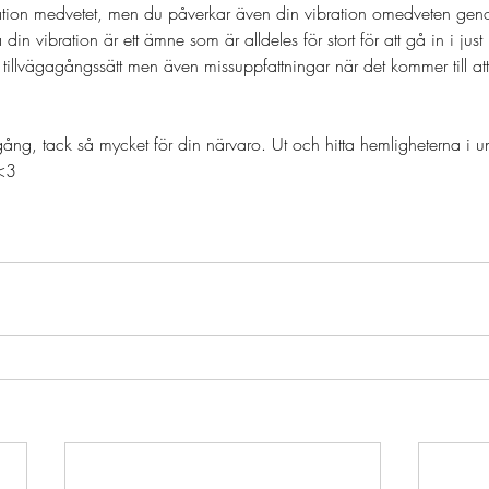
ation medvetet, men du påverkar även din vibration omedveten ge
 din vibration är ett ämne som är alldeles för stort för att gå in i just
tillvägagångssätt men även missuppfattningar när det kommer till att
a gång, tack så mycket för din närvaro. Ut och hitta hemligheterna i 
 <3