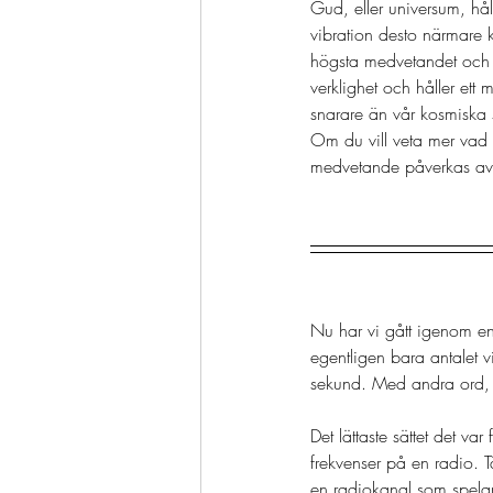
Gud, eller universum, hå
vibration desto närmare 
högsta medvetandet och de
verklighet och håller ett 
snarare än vår kosmiska s
Om du vill veta mer vad 
medvetande påverkas av v
Nu har vi gått igenom ener
egentligen bara antalet v
sekund. Med andra ord, h
Det lättaste sättet det var
frekvenser på en radio. T
en radiokanal som spela