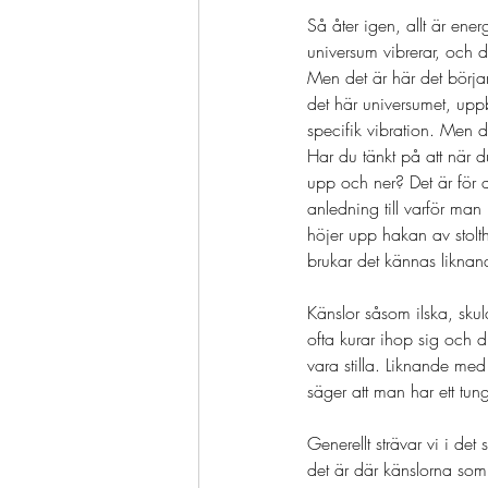
Så åter igen, allt är energ
universum vibrerar, och dä
Men det är här det börjar
det här universumet, uppb
specifik vibration. Men 
Har du tänkt på att när d
upp och ner? Det är för a
anledning till varför man
höjer upp hakan av stolth
brukar det kännas liknan
Känslor såsom ilska, skul
ofta kurar ihop sig och 
vara stilla. Liknande med 
säger att man har ett tung
Generellt strävar vi i det
det är där känslorna som