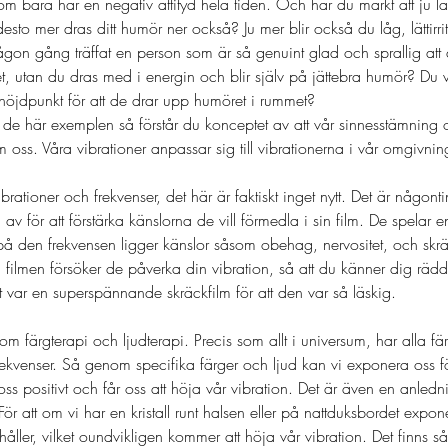
som bara har en negativ attityd hela tiden. Och har du märkt att ju 
to mer dras ditt humör ner också? Ju mer blir också du låg, lättirrite
någon gång träffat en person som är så genuint glad och sprallig att
t, utan du dras med i energin och blir själv på jättebra humör? Du 
 höjdpunkt för att de drar upp humöret i rummet? 
e här exemplen så förstår du konceptet av att vår sinnesstämning 
 oss. Våra vibrationer anpassar sig till vibrationerna i vår omgivnin
brationer och frekvenser, det här är faktiskt inget nytt. Det är någo
 av för att förstärka känslorna de vill förmedla i sin film. De spelar 
på den frekvensen ligger känslor såsom obehag, nervositet, och sk
 i filmen försöker de påverka din vibration, så att du känner dig r
 var en superspännande skräckfilm för att den var så läskig.
 färgterapi och ljudterapi. Precis som allt i universum, har alla fä
rekvenser. Så genom specifika färger och ljud kan vi exponera oss fö
s positivt och får oss att höja vår vibration. Det är även en anlednin
 För att om vi har en kristall runt halsen eller på nattduksbordet expon
håller, vilket oundvikligen kommer att höja vår vibration. Det finns s