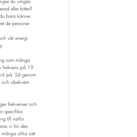
längre du umgås 
rad eller bitter? 
 du bara känner 
vet de personer 
och vår energi 
g. 
nting som många 
en frekvens på 19 
räck på. Så genom 
ädd och obekväm 
rger frekvenser och 
r specifika 
g till varför 
eras vi för den 
å många olika sätt 