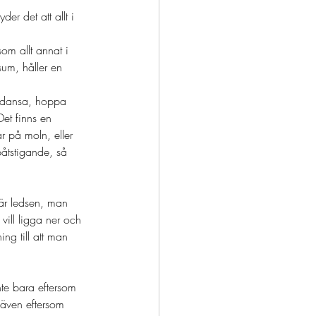
der det att allt i 
om allt annat i 
sum, håller en 
ke dansa, hoppa 
Det finns en 
r på moln, eller 
påtstigande, så 
 är ledsen, man 
ill ligga ner och 
ng till att man 
nte bara eftersom 
 även eftersom 