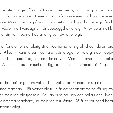
ett steg i taget. För att sätta det i perspektiv, kan vi säga att en ato
ersum är uppbyggt av atomer, är allt i vårt universum uppbyggt av ene
er inte. Mattan du har på sovrumsgolvet är uppbyggd av energi. Din 
äxten i ditt vardagsrum är uppbyggd av energi. Vi existerar i ett k
u nånsin varit, och allt du är omgiven av, är energi. 
lla, för atomer står aldrig stilla. Atomerna rör sig alltid och deras rö
. Alltså, vi kanske ser med våra fysiska ögon ett väldigt stabilt obje
Ett träd, en garderob, en sten eller en vas. Men atomerna rör sig fort
 All materia du har runt om dig, är atomer som vibrerar så långsamt
ara detta på är genom vatten. När vatten är flytande rör sig atomerna 
ande materian. När vattnet blir till is är det för att atomerna rör sig m
tt materian blir tjockare. Då kan vi ta på isen och hålla i den. När v
sig atomerna snabbare, så materian blir lättare. Då åker vår hand b
erian tydligt. 