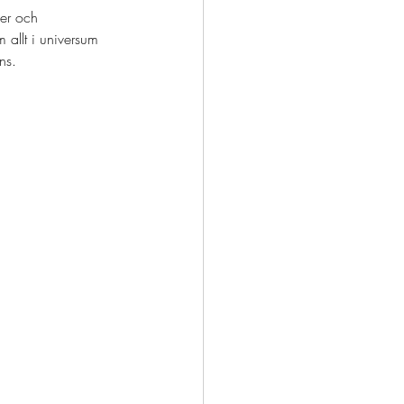
ser och 
m allt i universum 
ns. 