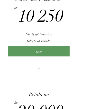
10 25
kr
10 250
Lär dig spå i tarotkort
Giltigt i 18 månader
Köp
Tarot för nybörjare
Betala nu
kr