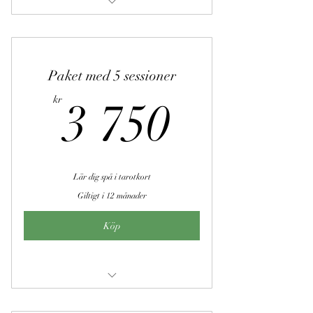
Andekommunikation
Paket med 5 sessioner
3 750k
kr
3 750
Lär dig spå i tarotkort
Giltigt i 12 månader
Köp
Tarot för nybörjare