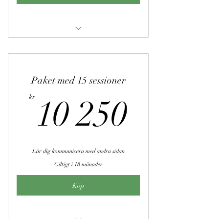
Andekommunikation
Paket med 15 sessioner
10 25
kr
10 250
Lär dig kommunicera med andra sidan
Giltigt i 18 månader
Köp