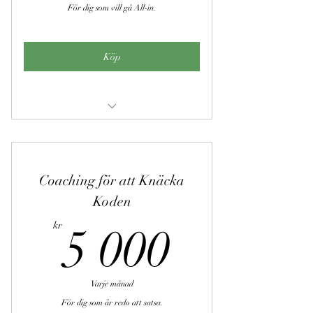
För dig som vill gå All-in.
Köp
Intensiv coaching
Samarbeta fritt med båda coacher
Coaching för att Knäcka
Obegränsat antal sessioner
Koden
Fri tillgång till alla lektioner och
5 000k
utbildningar
kr
5 000
Fri tillgång till alla våra onlinekurser
Obegränsad kontakt via telefon och chatt
Varje månad
Skräddarsytt exklusivt material
För dig som är redo att satsa.